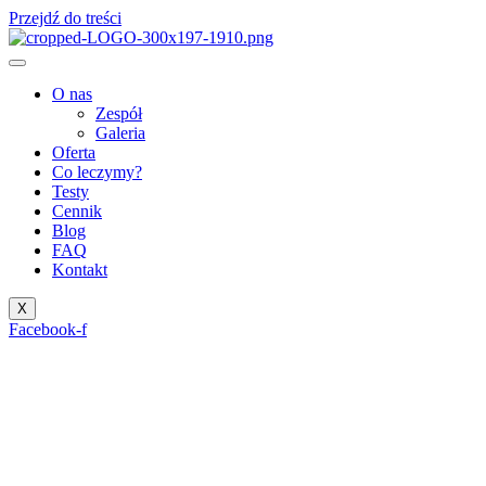
Przejdź do treści
O nas
Zespół
Galeria
Oferta
Co leczymy?
Testy
Cennik
Blog
FAQ
Kontakt
X
Facebook-f