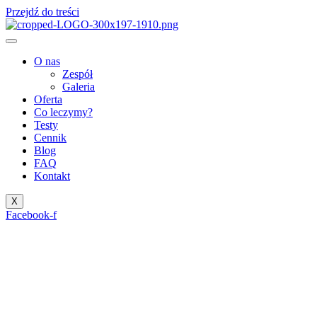
Przejdź do treści
O nas
Zespół
Galeria
Oferta
Co leczymy?
Testy
Cennik
Blog
FAQ
Kontakt
X
Facebook-f